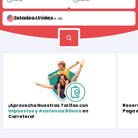
Estados Unidos
Licencia de Conducir de
Reserv
¡Aprovecha Nuestras Tarifas con
Paga 
Impuestos y Asistencia Básica
en
Carretera!