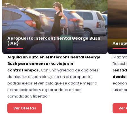
Aeropuerto Intercontinental George Bush
(IAH)
Aeropu
Alquila un auto en el Intercontinental George
¡Maximi
Bush para comenzar tu viaje sin
Descubr
contratiempos.
Con una variedad de opciones
rentad
de alquiler disponibles justo en el aeropuerto,
desde 
podrás elegir el vehículo que se adapte mejor a
económi
tus necesidades y explorar Houston con
tus ahor
comodidad y libertad.
Ver Ofertas
Ver 