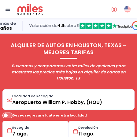
Valoración de
4.8
sobre 5
5.0
ALQUILER DE AUTOS EN HOUSTON, TEXAS -
MEJORES TARIFAS
Buscamos y comparamos entre miles de opciones para
mostrarte los precios más bajos en alquiler de carros en
Houston, TX
Localidad de Recogida
Deseo regresar el auto en otra localidad
Recogida
Devolución