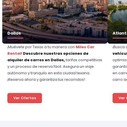
Dallas
Atlant
¡Muévete por Texas a tu manera con
Miles Car
¡Busca 
Rental!
Descubre nuestras opciones de
vehícu
alquiler de carros en Dallas,
tarifas competitivas
optimiz
y un proceso de reserva fácil. Asegura un viaje
garanti
autónomo y tranquilo en esta ciudad texana.
en carr
¡Reserva ahora y garantiza tus recorridos!
carro a
Ver Ofertas
Ver 