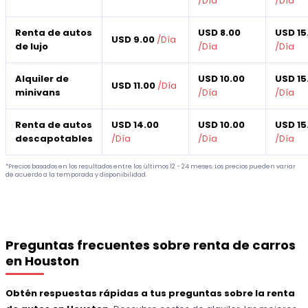
/
Día
/
Día
Renta de autos
USD 8.00
USD 15
USD 9.00
/
Día
de lujo
/
Día
/
Día
Alquiler de
USD 10.00
USD 15
USD 11.00
/
Día
minivans
/
Día
/
Día
Renta de autos
USD 14.00
USD 10.00
USD 15
descapotables
/
Día
/
Día
/
Día
*Precios basados en los resultados entre los últimos 12 - 24 meses. Los precios pueden variar
de acuerdo a la temporada y disponibilidad.
Preguntas frecuentes sobre renta de carros
en Houston
Obtén respuestas rápidas a tus preguntas sobre la renta