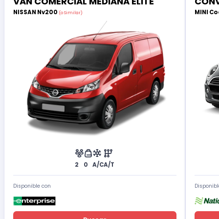
VAN COMERCIAL MEDIANA ÉLITE
CONV
NISSAN Nv200
MINI Co
(o Similar)
2
0
A/C
A/T
Disponible con
Disponibl