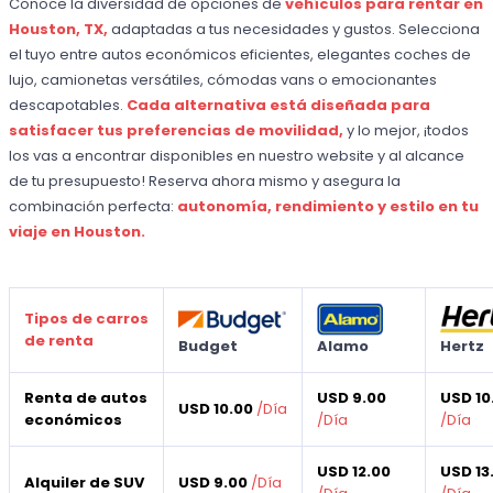
Conoce la diversidad de opciones de
vehículos para rentar en
Houston, TX,
adaptadas a tus necesidades y gustos. Selecciona
el tuyo entre autos económicos eficientes, elegantes coches de
lujo, camionetas versátiles, cómodas vans o emocionantes
descapotables.
Cada alternativa está diseñada para
satisfacer tus preferencias de movilidad,
y lo mejor, ¡todos
los vas a encontrar disponibles en nuestro website y al alcance
de tu presupuesto! Reserva ahora mismo y asegura la
combinación perfecta:
autonomía, rendimiento y estilo en tu
viaje en Houston.
Tipos de carros
de renta
Budget
Alamo
Hertz
Renta de autos
USD 9.00
USD 10
USD 10.00
/
Día
económicos
/
Día
/
Día
USD 12.00
USD 13
Alquiler de SUV
USD 9.00
/
Día