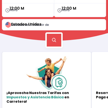
12:00 M
12:00 M
Hora
Hora
Estados Unidos
Licencia de Conducir de
Reserv
¡Aprovecha Nuestras Tarifas con
Paga 
Impuestos y Asistencia Básica
en
Carretera!