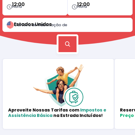
12:00
12:00
Hora
Hora
Estados Unidos
Carteira de Habilitação de
Reser
Aproveite Nossas Tarifas com
Impostos e
Preço
Assistência Básica
na Estrada Incluídos!