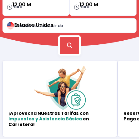
12:00 M
12:00 M
Hora
Hora
Estados Unidos
Licencia de Conducir de
Reserv
¡Aprovecha Nuestras Tarifas con
Paga 
Impuestos y Asistencia Básica
en
Carretera!