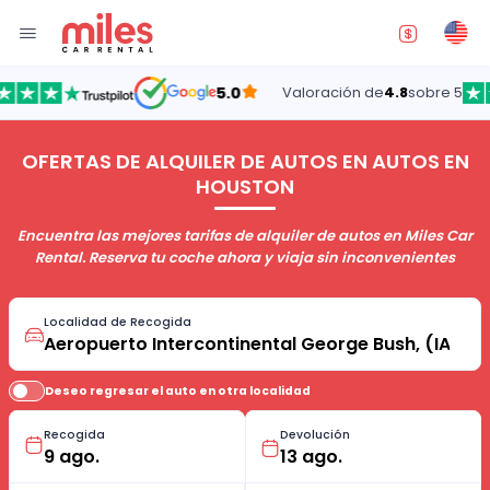
5.0
Valoración de
4.8
sobre 5
OFERTAS DE ALQUILER DE AUTOS EN AUTOS EN
HOUSTON
Encuentra las mejores tarifas de alquiler de autos en Miles Car
Rental. Reserva tu coche ahora y viaja sin inconvenientes
Localidad de Recogida
Deseo regresar el auto en otra localidad
Recogida
Devolución