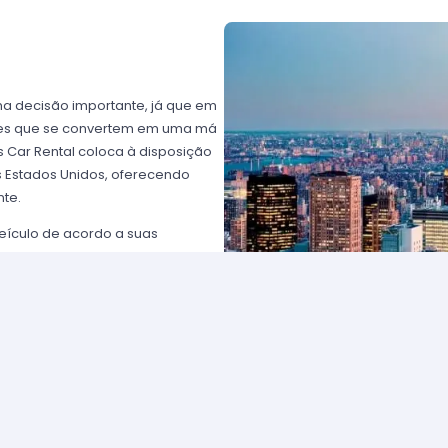
ma decisão importante, já que em
ntes que se convertem em uma má
 Car Rental coloca à disposição
os Estados Unidos, oferecendo
nte.
eículo de acordo a suas
 com o respaldo de algumas das
rtz USA ou Avis USA, só por
ientes norte-americanos porque
to favorável; os requisitos para
plesmente comunique-se com um de
solicitar para eleger um carro e
tam com frotas de veículos muito