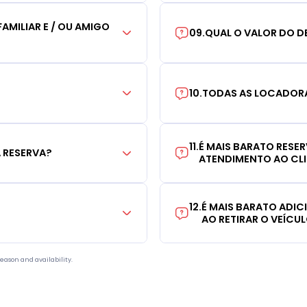
AMILIAR E / OU AMIGO
09
.
QUAL O VALOR DO D
10
.
TODAS AS LOCADORA
11
.
É MAIS BARATO RESE
 RESERVA?
ATENDIMENTO AO CL
12
.
É MAIS BARATO ADI
AO RETIRAR O VEÍCU
eason and availability.