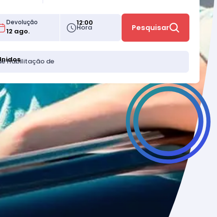
12:00
Devolução
Hora
Pesquisar
Unidos
de Habilitação de