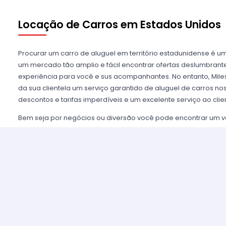
Locação de Carros em Estados Unidos
Procurar um carro de aluguel em território estadunidense é u
um mercado tão amplio e fácil encontrar ofertas deslumbra
experiência para você e sus acompanhantes. No entanto, Miles
da sua clientela um serviço garantido de aluguel de carros n
descontos e tarifas imperdíveis e um excelente serviço ao clie
Bem seja por negócios ou diversão você pode encontrar um v
necessidades em qualquer dos 50 estados, sempre contando
mais importantes agências de aluguel, tais como Alamo USA, He
mencionar algumas. Disfrutamos de prestigio entre nossos cl
asseguramos uma grata experiência e condições de serviço mui
alugar são poucos e o processo é simples e ágil.
Alugar um carro nos Estados Unidos nunca foi tão fácil, sim
nossos agentes e lhe oferecemos toda a informação que você 
tomar a melhor tarifa disponível. Nossas agências aliadas con