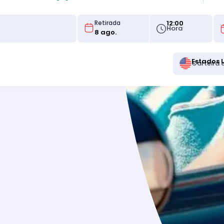
12:00
Retirada
Hora
Estados 
Carteira 