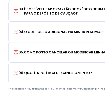
03
.
É POSSÍVEL USAR O CARTÃO DE CRÉDITO DE UM F
PARA O DEPÓSITO DE CAUÇÃO?
04
.
O QUE POSSO ADICIONAR NA MINHA RESERVA?
05
.
COMO POSSO CANCELAR OU MODIFICAR MINHA
06
.
QUAL É A POLÍTICA DE CANCELAMENTO?
*Prices based on results from the past 12-24 months. Prices may vary depending on the s