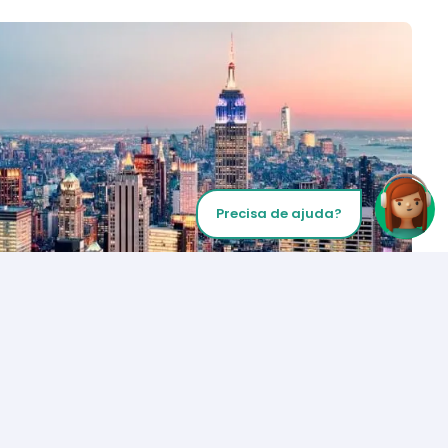
Precisa de ajuda?
Inicie sua chamada
Los Angeles
+1 (310) 356-6932