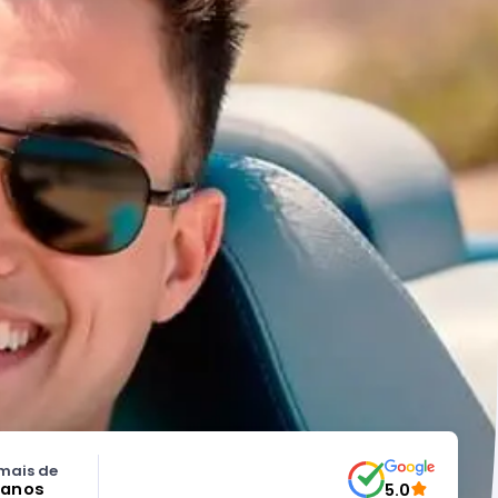
mais de
 anos
5.0